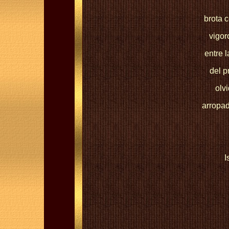
brota 
vigor
entre 
del p
olv
arropad
I