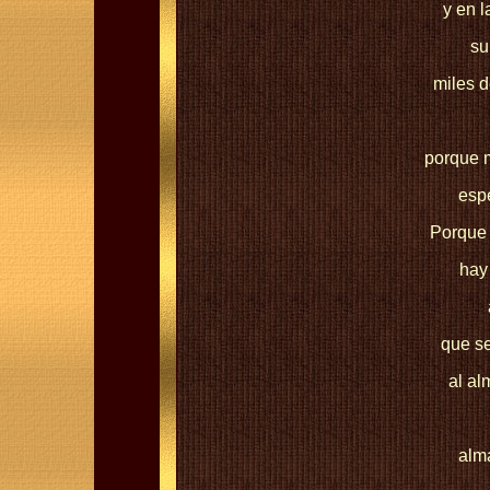
y en l
su
miles 
porque m
esp
Porque 
hay
que se
al al
alma