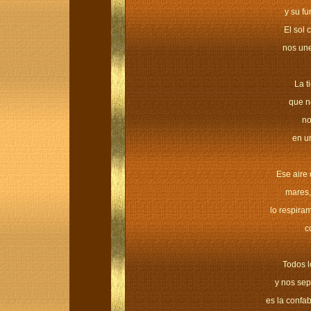
y su fu
El sol 
nos une
La t
que n
no
en u
Ese aire 
mares,
lo respira
c
Todos 
y nos sep
es la confa