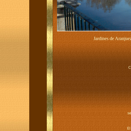
Jardines de Aranjuez
C
se
El