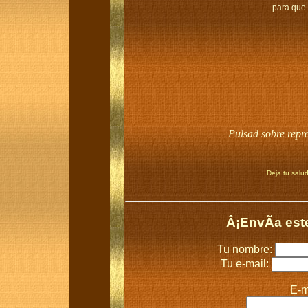
para que
Pulsad sobre repr
Deja tu salud
Â¡EnvÃ­a est
Tu nombre:
Tu e-mail:
E-m