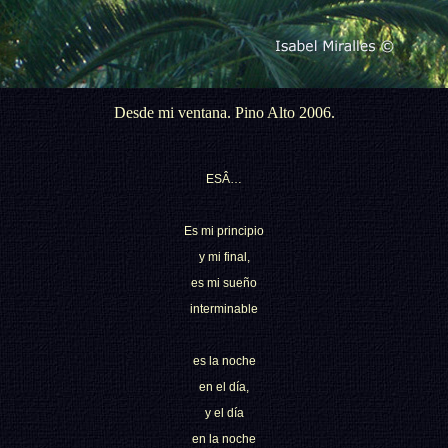
Desde mi ventana. Pino Alto 2006.
ESÂ…
Es mi principio
y mi final,
es mi sueño
interminable
es la noche
en el día,
y el día
en la noche