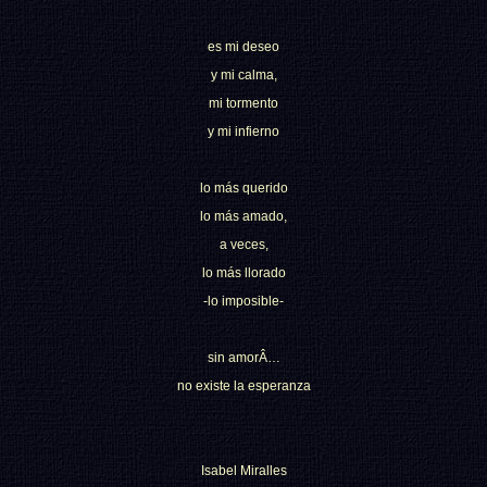
es mi deseo
y mi calma,
mi tormento
y mi infierno
lo más querido
lo más amado,
a veces,
lo más llorado
-lo imposible-
sin amorÂ…
no existe la esperanza
Isabel Miralles