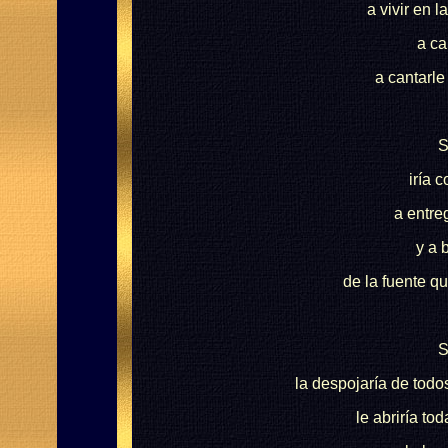
a vivir en l
a ca
a cantarle
S
iría 
a entre
y a 
de la fuente qu
S
la despojaría de todo
le abriría to