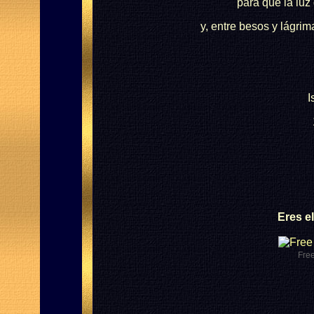
para que la luz 
y, entre besos y lágrim
I
Eres e
Fre