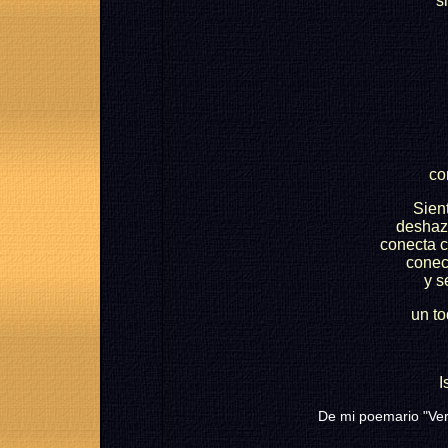
s
co
Sien
deshazt
conecta c
conec
y 
un t
I
De mi poemario "Ver