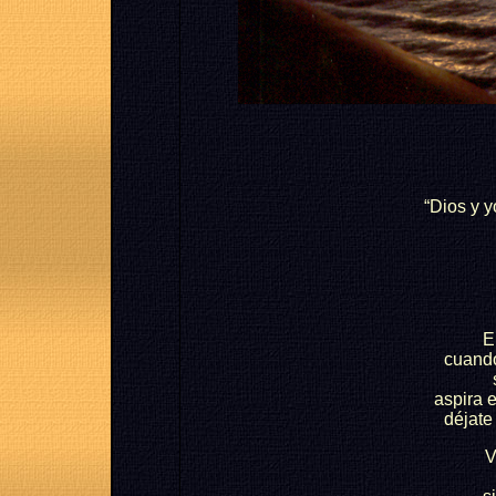
“Dios y y
E
cuando
aspira e
déjate 
V